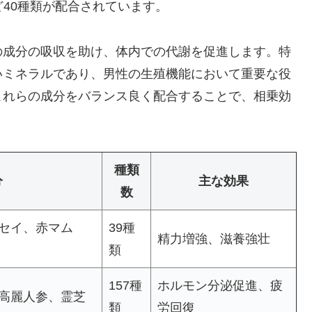
ど40種類が配合されています。
の成分の吸収を助け、体内での代謝を促進します。特
いミネラルであり、男性の生殖機能において重要な役
これらの成分をバランス良く配合することで、相乗効
種類
分
主な効果
数
セイ、赤マム
39種
精力増強、滋養強壮
類
157種
ホルモン分泌促進、疲
高麗人参、霊芝
類
労回復