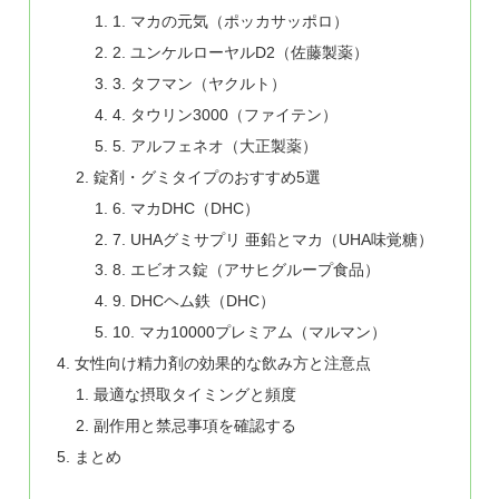
1. マカの元気（ポッカサッポロ）
2. ユンケルローヤルD2（佐藤製薬）
3. タフマン（ヤクルト）
4. タウリン3000（ファイテン）
5. アルフェネオ（大正製薬）
錠剤・グミタイプのおすすめ5選
6. マカDHC（DHC）
7. UHAグミサプリ 亜鉛とマカ（UHA味覚糖）
8. エビオス錠（アサヒグループ食品）
9. DHCヘム鉄（DHC）
10. マカ10000プレミアム（マルマン）
女性向け精力剤の効果的な飲み方と注意点
最適な摂取タイミングと頻度
副作用と禁忌事項を確認する
まとめ