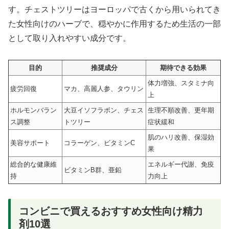
す。チェストツリーはヨーロッパで古くから用いられてき
た女性向けのハーブで、穏やかに作用するため生活の一部
として取り入れやすい成分です。
目的
推奨成分
期待できる効果
体力増強、スタミナ向
疲労回復
マカ、高麗人参、タウリン
上
ホルモンバラン
大豆イソフラボン、チェス
生理不順改善、更年期
ス調整
トツリー
症状緩和
肌のハリ改善、保湿効
美容サポート
コラーゲン、ビタミンC
果
総合的な健康維
エネルギー代謝、免疫
ビタミンB群、亜鉛
持
力向上
コンビニで買えるおすすめ女性向け精力
剤10選