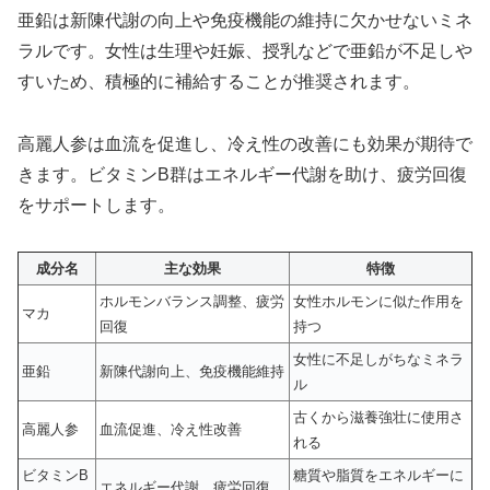
亜鉛は新陳代謝の向上や免疫機能の維持に欠かせないミネ
ラルです。女性は生理や妊娠、授乳などで亜鉛が不足しや
すいため、積極的に補給することが推奨されます。
高麗人参は血流を促進し、冷え性の改善にも効果が期待で
きます。ビタミンB群はエネルギー代謝を助け、疲労回復
をサポートします。
成分名
主な効果
特徴
ホルモンバランス調整、疲労
女性ホルモンに似た作用を
マカ
回復
持つ
女性に不足しがちなミネラ
亜鉛
新陳代謝向上、免疫機能維持
ル
古くから滋養強壮に使用さ
高麗人参
血流促進、冷え性改善
れる
ビタミンB
糖質や脂質をエネルギーに
エネルギー代謝、疲労回復