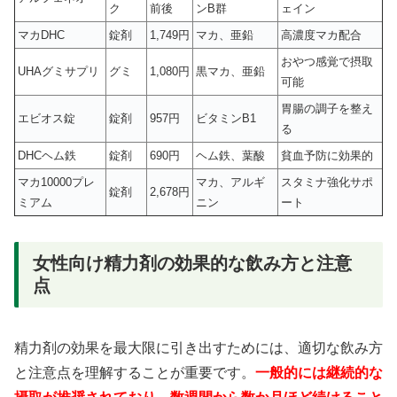
ク
前後
ンB群
ェイン
マカDHC
錠剤
1,749円
マカ、亜鉛
高濃度マカ配合
おやつ感覚で摂取
UHAグミサプリ
グミ
1,080円
黒マカ、亜鉛
可能
胃腸の調子を整え
エビオス錠
錠剤
957円
ビタミンB1
る
DHCヘム鉄
錠剤
690円
ヘム鉄、葉酸
貧血予防に効果的
マカ10000プレ
マカ、アルギ
スタミナ強化サポ
錠剤
2,678円
ミアム
ニン
ート
女性向け精力剤の効果的な飲み方と注意
点
精力剤の効果を最大限に引き出すためには、適切な飲み方
と注意点を理解することが重要です。
一般的には継続的な