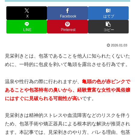
X
Facebook
はてブ
LINE
Pinterest
コピー
2026.01.03
見栄剥きとは、包茎であることを他人に知られたくないた
めに、一時的に包皮を剥いて亀頭を露出させる行為です。
温泉や性行為の際に行われますが、
亀頭の色が赤ピンクで
あることや包茎特有の臭いから、経験豊富な女性や風俗嬢
にはすぐに見破られる可能性が高い
です。
見栄剥きは精神的ストレスや血流障害などのリスクを伴う
ため、包茎手術や矯正器具による根本的な解決が推奨され
ます。本記事では、見栄剥きのやり方、バレる理由、包茎