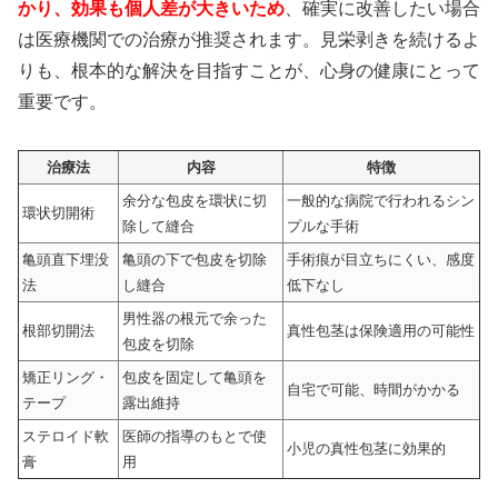
かり、効果も個人差が大きいため
、確実に改善したい場合
は医療機関での治療が推奨されます。見栄剥きを続けるよ
りも、根本的な解決を目指すことが、心身の健康にとって
重要です。
治療法
内容
特徴
余分な包皮を環状に切
一般的な病院で行われるシン
環状切開術
除して縫合
プルな手術
亀頭直下埋没
亀頭の下で包皮を切除
手術痕が目立ちにくい、感度
法
し縫合
低下なし
男性器の根元で余った
根部切開法
真性包茎は保険適用の可能性
包皮を切除
矯正リング・
包皮を固定して亀頭を
自宅で可能、時間がかかる
テープ
露出維持
ステロイド軟
医師の指導のもとで使
小児の真性包茎に効果的
膏
用