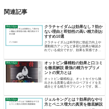
関連記事
クラチャイダムは効果なし？効か
男性の悩み
ない理由と即効性の高い精力剤お
すすめ10選
クラチャイダムは科学的に勃起力向上や
運動能力アップなど多彩な効果が確認さ
れている成分ですが、効果を実感できな
い場合があります。その主な原因は継続
摂取不足、配合量の少なさ、生活習慣の
問題です。クラチャイダムは即効性では
オットピン爆精粒の効果と口コミ
男性の悩み
なく継続摂取で体質改善を...
を徹底解説 最強の精力サプリメ
ントの実力とは
オットピン爆精粒は、オットセイから抽
出される貴重な成分カロペプタイドを主
成分とする精力サプリメントです。医薬
品メーカーが長年の研究により開発した
栄養補助食品で、疲労回復と男性機能の
改善を目的としており、継続使用により
ジェルキングとは？効果的なやり
男性の悩み
勃起力の向上と体力増強効...
方とペニス増大の真実を徹底解説