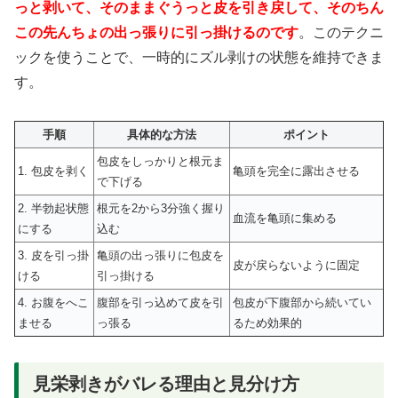
っと剥いて、そのままぐうっと皮を引き戻して、そのちん
この先んちょの出っ張りに引っ掛けるのです
。このテクニ
ックを使うことで、一時的にズル剥けの状態を維持できま
す。
手順
具体的な方法
ポイント
包皮をしっかりと根元ま
1. 包皮を剥く
亀頭を完全に露出させる
で下げる
2. 半勃起状態
根元を2から3分強く握り
血流を亀頭に集める
にする
込む
3. 皮を引っ掛
亀頭の出っ張りに包皮を
皮が戻らないように固定
ける
引っ掛ける
4. お腹をへこ
腹部を引っ込めて皮を引
包皮が下腹部から続いてい
ませる
っ張る
るため効果的
見栄剥きがバレる理由と見分け方