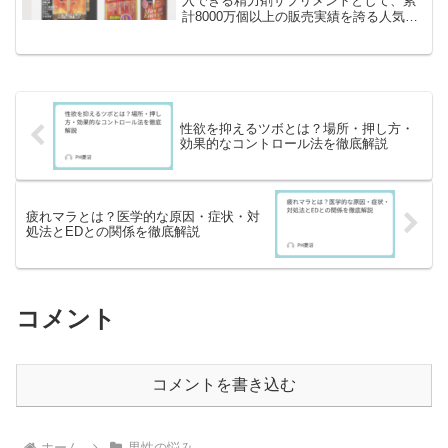
入できる精力剤サプリメントとして、累
計8000万個以上の販売実績を誇る人気商
品です。マカエキスやガラナエキス、ス
ッポンエキスなど13種類の有効成分を配
合しており、疲労回復や活力アップを目
的に幅広い年代に利...
性欲を抑えるツボとは？場所・押し方・
効果的なコントロール法を徹底解説
疲れマラとは？医学的な原因・症状・対
処法とEDとの関係を徹底解説
コメント
コメントを書き込む
ホーム
男性の悩み