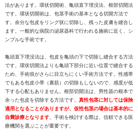
法があります。環状切開術、亀頭直下埋没法、根部切開法
です。環状切開術は、包茎手術の基本となる切開方法で
す。余分な包皮をリング状に切除し、残った皮膚を縫合し
ます。一般的な病院の泌尿器科で行われる施術に近く、シ
ンプルな手術です。
亀頭直下埋没法は、包皮を亀頭の下で切除し縫合する方法
です。環状切開法よりも亀頭下部分に近い位置で縫合する
ため、手術痕がさらに目立ちにくい手術方法です。性感帯
でもある包皮小帯（裏筋）の切除もしないので、感度が低
下する心配もありません。根部切開法は、男性器の根本で
余った包皮を切除する方法です。
真性包茎に対しては保険
適用となることがありますが、仮性包茎の場合は基本的に
自費診療となります
。手術を検討する際は、信頼できる医
療機関を選ぶことが重要です。