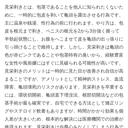
見栄剥きとは、包茎であることを他人に知られたくないた
めに、一時的に包皮を剥いて亀頭を露出させる行為です。
主に温泉や銭湯、性行為の前に行われます。やり方は、包
皮を根元まで剥き、ペニスの根元を2から3分強く握って
半勃起状態にし、お腹をへこませて皮を亀頭の出っ張りに
引っ掛けることで維持します。しかし、見栄剥きは亀頭の
色が赤ピンクであることや包茎特有の臭いから、経験豊富
な女性や風俗嬢にはすぐに見破られる可能性が高いです。
見栄剥きのメリットは一時的に見た目が改善され自信が高
まることですが、デメリットとして精神的ストレス、血流
障害、亀頭壊死のリスクがあります。見栄剥きを卒業する
には、環状切開術、亀頭直下埋没法、根部切開法などの包
茎手術が最も確実です。自宅でできる方法として矯正リン
グやステロイド軟膏もありますが、時間がかかり効果も個
人差が大きいため、根本的な解決には医療機関での治療が
推奨されます。見栄剥きは自尊心をなくしてしまう行為で