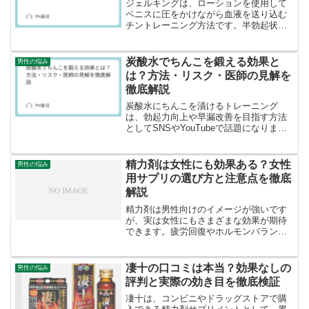
ジェルキングは、ローションを使用して
ペニスに圧をかけながら血液を送り込む
チントレーニング方法です。半勃起状態
のペニスを手でマッサージすることで、
海綿体に血液を流し込み、ペニスの増大
や勃起力向上を目指します。本記事で
炭酸水でちんこを鍛える効果と
男性の悩み
は、ジェルキングの正しいや...
は？方法・リスク・医師の見解を
徹底解説
炭酸水にちんこを漬けるトレーニング
は、勃起力向上や早漏改善を目指す方法
としてSNSやYouTubeで話題になりまし
たが、医学的根拠はなく、むしろ感度低
下や射精障害のリスクがあります。本記
事では、炭酸水ちんこトレーニングの具
精力剤は女性にも効果ある？女性
男性の悩み
体的な方法、期待さ...
用サプリの選び方と注意点を徹底
解説
精力剤は男性向けのイメージが強いです
が、実は女性にもさまざまな効果が期待
できます。疲労回復やホルモンバランス
の調整、美肌ケアなど、忙しい毎日を過
ごす女性にとって嬉しい効果がありま
す。本記事では、女性向け精力剤の効果
凄十の口コミは本当？効果なしの
男性の悩み
や成分、正しい選び方、摂取...
評判と実際の効き目を徹底検証
凄十は、コンビニやドラッグストアで購