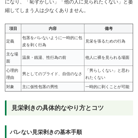
になり、「恥ずかしい」「他の人に見られたくない」と萎
縮してしまう人は少なくありません。
項目
内容
備考
包茎をバレないように一時的に包
定義
見栄を張るための行為
皮を剥く行為
主な場
温泉・銭湯、性行為の前
他人に裸を見られる場面
面
心理的
「男らしくない」と思わ
男としてのプライド、自信のなさ
理由
れたくない
対象
主に仮性包茎の男性
一時的に剥くことが可能
見栄剥きの具体的なやり方とコツ
バレない見栄剥きの基本手順