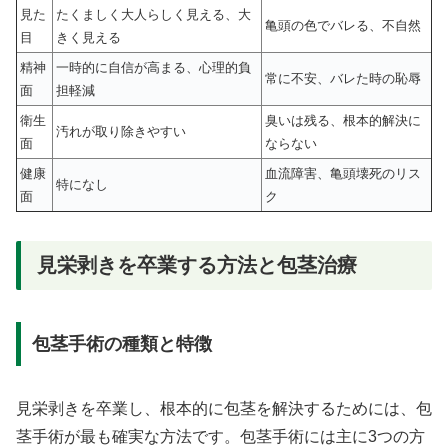
見た
たくましく大人らしく見える、大
亀頭の色でバレる、不自然
目
きく見える
精神
一時的に自信が高まる、心理的負
常に不安、バレた時の恥辱
面
担軽減
衛生
臭いは残る、根本的解決に
汚れが取り除きやすい
面
ならない
健康
血流障害、亀頭壊死のリス
特になし
面
ク
見栄剥きを卒業する方法と包茎治療
包茎手術の種類と特徴
見栄剥きを卒業し、根本的に包茎を解決するためには、包
茎手術が最も確実な方法です。包茎手術には主に3つの方