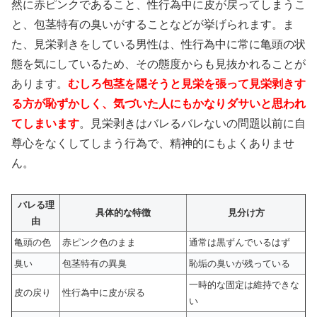
然に赤ピンクであること、性行為中に皮が戻ってしまうこ
と、包茎特有の臭いがすることなどが挙げられます。ま
た、見栄剥きをしている男性は、性行為中に常に亀頭の状
態を気にしているため、その態度からも見抜かれることが
あります。
むしろ包茎を隠そうと見栄を張って見栄剥きす
る方が恥ずかしく、気づいた人にもかなりダサいと思われ
てしまいます
。見栄剥きはバレるバレないの問題以前に自
尊心をなくしてしまう行為で、精神的にもよくありませ
ん。
バレる理
具体的な特徴
見分け方
由
亀頭の色
赤ピンク色のまま
通常は黒ずんでいるはず
臭い
包茎特有の異臭
恥垢の臭いが残っている
一時的な固定は維持できな
皮の戻り
性行為中に皮が戻る
い